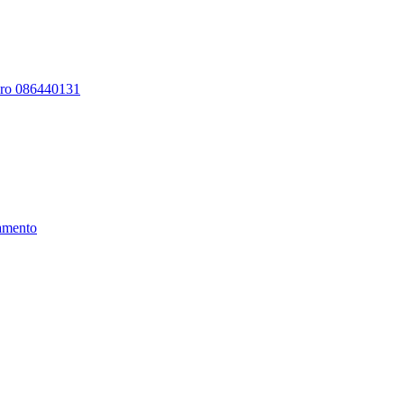
ero 086440131
amento