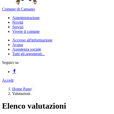
Comune di Cansano
Amministrazione
Novità
Servizi
Vivere il comune
Accesso all'informazione
Acqua
Assistenza sociale
Tutti gli argomenti...
Seguici su
Accedi
Home Page
/
Valutazioni
Elenco valutazioni