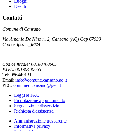
Luoghi
Eventi
Contatti
Comune di Cansano
Via Antonio De Nino n. 2, Cansano (AQ) Cap 67030
Codice Ipa:
c_b624
Codice fiscale: 00180400665
P.IVA: 00180400665
Tel: 086440131
Email:
info@comune.cansano.aq.it
PEC:
comunedicansano@pec.it
Leggi le FAQ
Prenotazione appuntamento
Segnalazione disservizio
Richiesta d'assistenza
Amministrazione trasparente
Informativa privacy