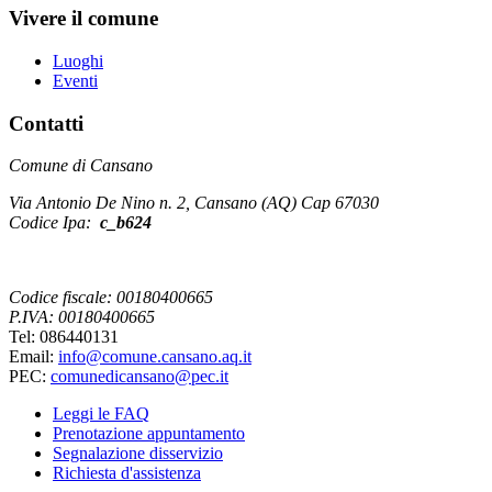
Vivere il comune
Luoghi
Eventi
Contatti
Comune di Cansano
Via Antonio De Nino n. 2, Cansano (AQ) Cap 67030
Codice Ipa:
c_b624
Codice fiscale: 00180400665
P.IVA: 00180400665
Tel: 086440131
Email:
info@comune.cansano.aq.it
PEC:
comunedicansano@pec.it
Leggi le FAQ
Prenotazione appuntamento
Segnalazione disservizio
Richiesta d'assistenza